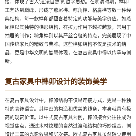
接，体现了古人'道法自然'的哲学思想。在明清时期，榫卯
工艺达到巅峰，形成了燕尾榫、粽角榫、格肩榫等数十种经
典结构。每一款榫卯都蕴含着特定的功能与美学价值，如燕
尾榫以其独特的梯形结构，在拉力作用下越拉越紧，常用于
抽屉的制作；粽角榫则以其严丝合缝的特点，完美展现了中
国传统家具的精致与典雅。这些榫卯结构不仅是技术的结
晶，更是中华文明的智慧体现，在复古家具中得以传承与创
新。
复古家具中榫卯设计的装饰美学
在复古家具设计中，榫卯结构不仅是连接方式，更是一种独
特的装饰语言。其精密的构造和优美的线条，本身就具有极
高的观赏价值。以中式复古家具为例，榫卯接合处往往成为
视觉焦点，通过木材纹理的自然过渡和结构的巧妙组合，创
造出丰富的光影效果和层次感。欧式复古家具虽然较少使用